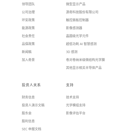
领导团队
微型显示产品
公司治理
源奇科技股份有限公司
环安政策
触控面板控制器
能源政策
影像感测器
社会责任
晶圆级光学元件
品保政策
超低功耗 AI 智慧感测
新闻稿
3D 感测
加入奇景
卷对卷纳米级微结构光学膜
其他显示相关半导体产品
投资人关系
支持
财务信息
技术支持
投资人演示文稿
光学模组支持
股东会
影像评估平台
股利信息
SEC 申报文档