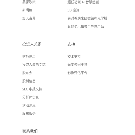
品保政策
超低功耗 AI 智慧感测
新闻稿
3D 感测
加入奇景
卷对卷纳米级微结构光学膜
其他显示相关半导体产品
投资人关系
支持
财务信息
技术支持
投资人演示文稿
光学模组支持
股东会
影像评估平台
股利信息
SEC 申报文档
分析师信息
活动消息
股东服务
联系我们