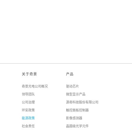
关于奇景
产品
奇景光电公司概况
驱动芯片
领导团队
微型显示产品
公司治理
源奇科技股份有限公司
环安政策
触控面板控制器
能源政策
影像感测器
社会责任
晶圆级光学元件