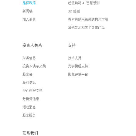
品保政策
超低功耗 AI 智慧感测
新闻稿
3D 感测
加入奇景
卷对卷纳米级微结构光学膜
其他显示相关半导体产品
投资人关系
支持
财务信息
技术支持
投资人演示文稿
光学模组支持
股东会
影像评估平台
股利信息
SEC 申报文档
分析师信息
活动消息
股东服务
联系我们