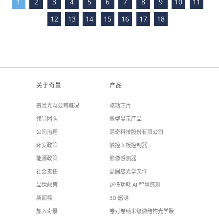
1
2
3
4
5
6
7
8
9
10
11
12
13
14
15
16
17
18
关于奇景
产品
奇景光电公司概况
驱动芯片
领导团队
微型显示产品
公司治理
源奇科技股份有限公司
环安政策
触控面板控制器
能源政策
影像感测器
社会责任
晶圆级光学元件
品保政策
超低功耗 AI 智慧感测
新闻稿
3D 感测
加入奇景
卷对卷纳米级微结构光学膜