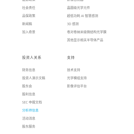
社会责任
晶圆级光学元件
品保政策
超低功耗 AI 智慧感测
新闻稿
3D 感测
加入奇景
卷对卷纳米级微结构光学膜
其他显示相关半导体产品
投资人关系
支持
财务信息
技术支持
投资人演示文稿
光学模组支持
股东会
影像评估平台
股利信息
SEC 申报文档
分析师信息
活动消息
股东服务