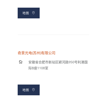
地图
奇景光电(苏州)有限公司
安徽省合肥市新站区颍河路950号利港国
际B座1108室
地图