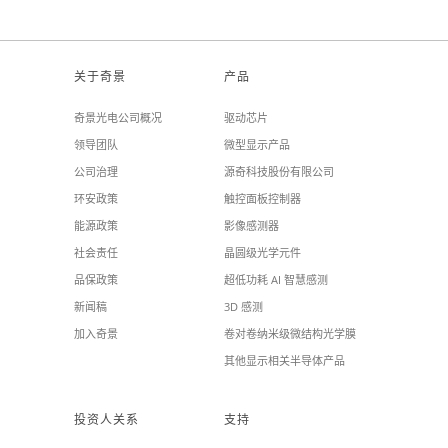
关于奇景
产品
奇景光电公司概况
驱动芯片
领导团队
微型显示产品
公司治理
源奇科技股份有限公司
环安政策
触控面板控制器
能源政策
影像感测器
社会责任
晶圆级光学元件
品保政策
超低功耗 AI 智慧感测
新闻稿
3D 感测
加入奇景
卷对卷纳米级微结构光学膜
其他显示相关半导体产品
投资人关系
支持