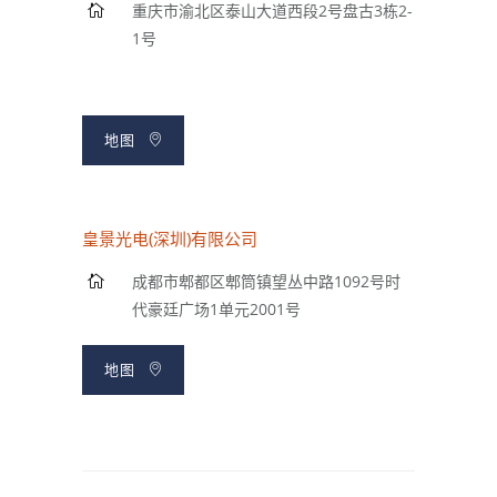
重庆市渝北区泰山大道西段2号盘古3栋2-
1号
地图
皇景光电(深圳)有限公司
成都市郫都区郫筒镇望丛中路1092号时
代豪廷广场1单元2001号
地图