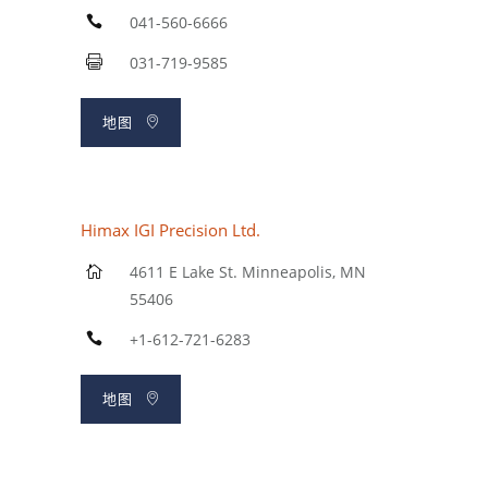
041-560-6666
031-719-9585
地图
Himax IGI Precision Ltd.
4611 E Lake St. Minneapolis, MN
55406
+1-612-721-6283
地图