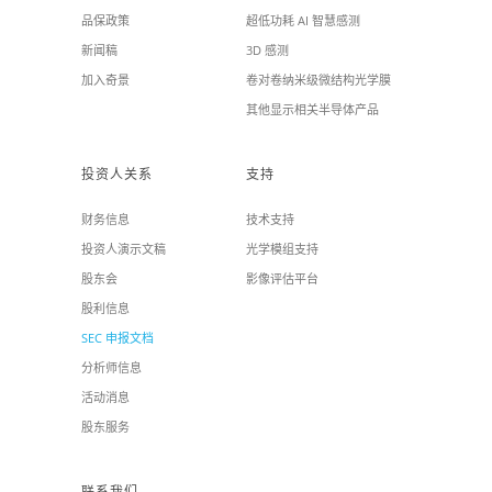
品保政策
超低功耗 AI 智慧感测
新闻稿
3D 感测
加入奇景
卷对卷纳米级微结构光学膜
其他显示相关半导体产品
投资人关系
支持
财务信息
技术支持
投资人演示文稿
光学模组支持
股东会
影像评估平台
股利信息
SEC 申报文档
分析师信息
活动消息
股东服务
联系我们