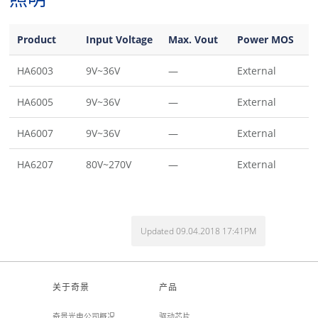
Product
Input Voltage
Max. Vout
Power MOS
C
HA6003
9V~36V
—
External
N
HA6005
9V~36V
—
External
N
HA6007
9V~36V
—
External
B
HA6207
80V~270V
—
External
N
Updated 09.04.2018 17:41PM
关于奇景
产品
奇景光电公司概况
驱动芯片