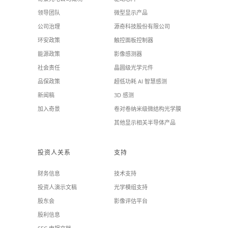
领导团队
微型显示产品
公司治理
源奇科技股份有限公司
环安政策
触控面板控制器
能源政策
影像感测器
社会责任
晶圆级光学元件
品保政策
超低功耗 AI 智慧感测
新闻稿
3D 感测
加入奇景
卷对卷纳米级微结构光学膜
其他显示相关半导体产品
投资人关系
支持
财务信息
技术支持
投资人演示文稿
光学模组支持
股东会
影像评估平台
股利信息