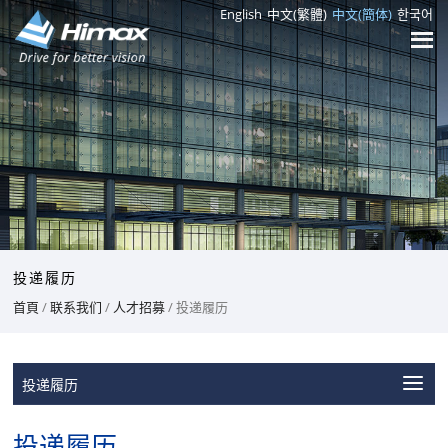
English
中文(繁體)
中文(簡体)
한국어
投递履历
首頁
/
联系我们
/
人才招募
/ 投递履历
投递履历
投递履历