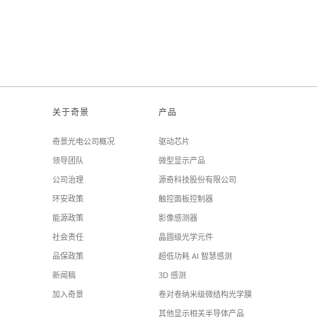
关于奇景
产品
奇景光电公司概况
驱动芯片
领导团队
微型显示产品
公司治理
源奇科技股份有限公司
环安政策
触控面板控制器
能源政策
影像感测器
社会责任
晶圆级光学元件
品保政策
超低功耗 AI 智慧感测
新闻稿
3D 感测
加入奇景
卷对卷纳米级微结构光学膜
其他显示相关半导体产品